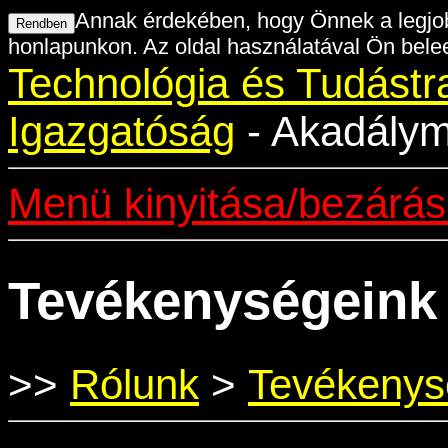
Annak érdekében, hogy Önnek a legjob
honlapunkon. Az oldal használatával Ön belee
Technológia és Tudástr
Igazgatóság
- Akadályme
Menü kinyitása/bezárá
Tevékenységeink
>>
Rólunk
>
Tevékenys