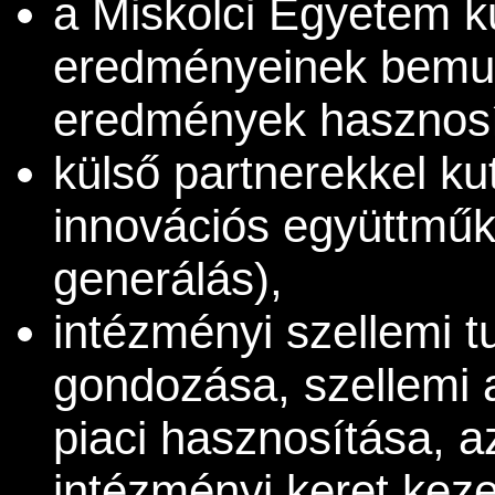
a Miskolci Egyetem ku
eredményeinek bemuta
eredmények hasznosí
külső partnerekkel kut
innovációs együttműkö
generálás),
intézményi szellemi t
gondozása, szellemi 
piaci hasznosítása, 
intézményi keret keze