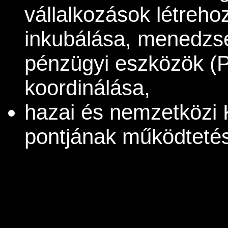
vállalkozások létreh
inkubálása, menedzse
pénzügyi eszközök (P
koordinálása,
hazai és nemzetközi 
pontjának működteté